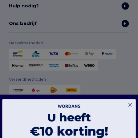
Hulp nodig?
Ons bedrijf
Betaalmethoden
Verzendmethoden
Deze website maakt gebruik van cookies
Onze website maakt gebruik van zowel onze eigen cookies als cookies van derden om
de algehele functionaliteit te verbeteren, uw voorkeuren te onthouden, de prestaties
U heeft
van de website te analyseren en een vlotte en gepersonaliseerde browse-ervaring te
garanderen, inclusief op maat gemaakte inhoud, geoptimaliseerde interacties met
onze website en advertenties.
Volg ons
€10 korting!
U kunt uw cookievoorkeuren op elk moment beheren. Essentiële cookies, die nodig
zijn voor het functioneren van de website, kunnen niet worden uitgeschakeld omdat