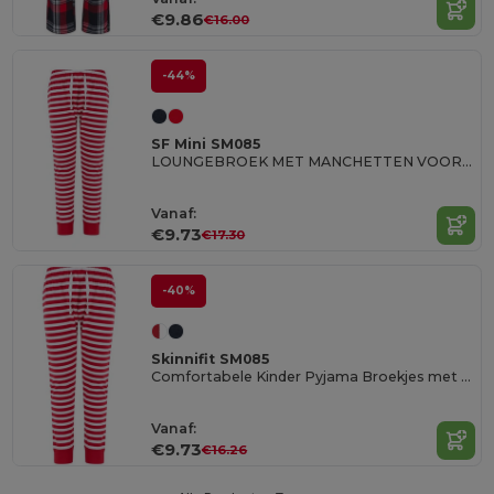
€9.86
€16.00
-44%
SF Mini SM085
LOUNGEBROEK MET MANCHETTEN VOOR KINDEREN
Vanaf:
€9.73
€17.30
-40%
Skinnifit SM085
Comfortabele Kinder Pyjama Broekjes met Stretch
Vanaf:
€9.73
€16.26