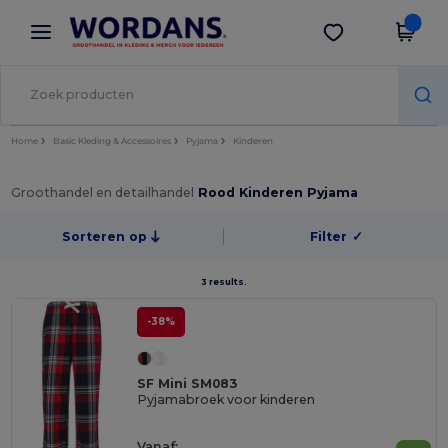
×
Wordans-app
Download app
Betere prijzen in de app!
Home
Basic Kleding & Accessoires
Pyjama
Kinderen
Groothandel en detailhandel
Rood Kinderen Pyjama
Sorteren op
Filter
✓
3 results.
-38%
SF Mini SM083
Pyjamabroek voor kinderen
Vanaf: