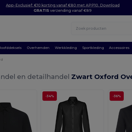
App-Exclusief: €10 korting vanaf €80 met APP10. Download
GRATIS
verzending vanaf €89
Hoofddeksels
Overhemden
Werkkleding
Sportkleding
Accessoires
rd
ndel en detailhandel
Zwart Oxford O
-34%
-36%