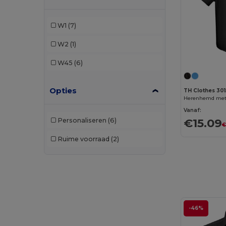
TH Clothes
(6)
W1
(7)
W2
(1)
W45
(6)
Opties
TH Clothes 30
Herenhemd met
Vanaf:
€15.09
Personaliseren
(6)
€
Ruime voorraad
(2)
-46%