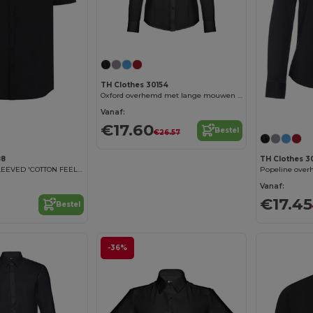
Personaliseer het!
TH Clothes 30154
Oxford overhemd met lange mouwen voor dames
Vanaf:
€17.60
Bestel
€26.57
88
TH Clothes 3
MEN'S SHORT SLEEVED 'COTTON FEEL' COOLPLUS® SHIRT
Vanaf:
€17.45
Bestel
-36%