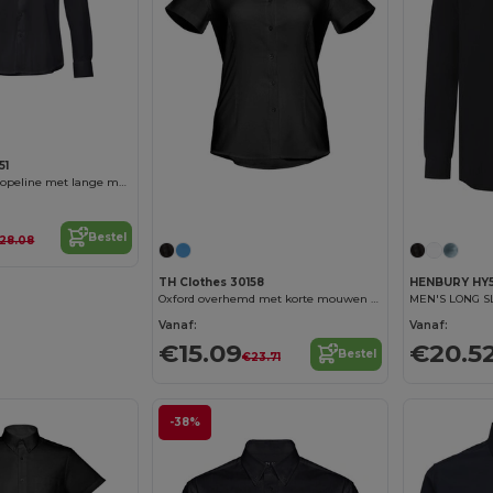
Personaliseer het!
51
Herenhemd in popeline met lange mouwen
Personaliseer het!
Bestel
28.08
TH Clothes 30158
HENBURY HY
Oxford overhemd met korte mouwen voor dames
Vanaf:
Vanaf:
€15.09
€20.5
Bestel
€23.71
-38%