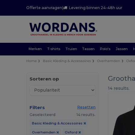
Offerte aanvragen
|
Levering binnen 24-48h uur
Merken
T-shirts
Truien
Tassen
Polo's
Jassen
Home
Basic Kleding & Accessoires
Overhemden
Oxfo
Grootha
Sorteren op
14 results.
Filters
Resetten
Geselecteerd
14 results.
Basic Kleding & Accessoires
Overhemden
Oxford