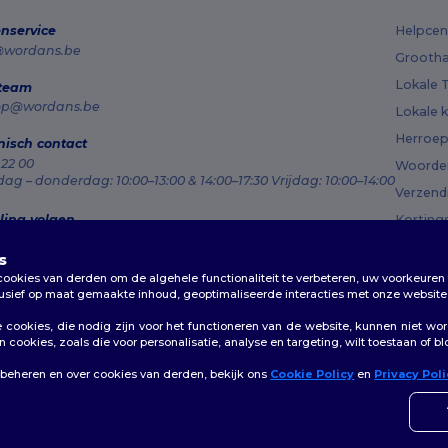
nservice
Helpcen
@wordans.be
Grootha
Lokale T
 team
op@wordans.be
Lokale k
Herroep
nisch contact
 22 00
Woorden
g – donderdag: 10:00–13:00 & 14:00–17:30 Vrijdag: 10:00–14:00
Verzen
ling volgen
Korting
s
okies van derden om de algehele functionaliteit te verbeteren, uw voorkeuren 
lusief op maat gemaakte inhoud, geoptimaliseerde interacties met onze website 
cookies, die nodig zijn voor het functioneren van de website, kunnen niet wo
cookies, zoals die voor personalisatie, analyse en targeting, wilt toestaan of b
beleid
|
Cookiebeleid
|
Sitemap
 beheren en over cookies van derden, bekijk ons
Cookie Policy
en
Privacy Pol
👋
Ha
Als u
conta
es
|
Anvers
|
Mortsel
|
Malines
|
Lierre
|
Turnhout
|
Geel
|
Herentals
|
Hoogstraten
|