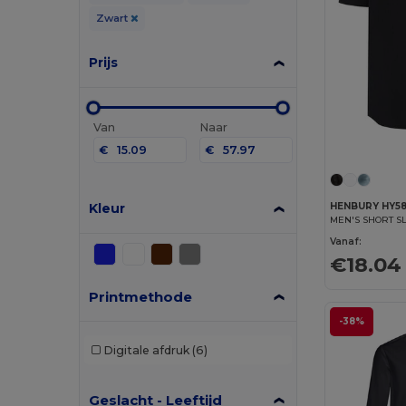
Zwart
Prijs
Van
Naar
€
€
Kleur
HENBURY HY5
Vanaf:
€18.04
Printmethode
-38%
Digitale afdruk
(6)
Geslacht - Leeftijd