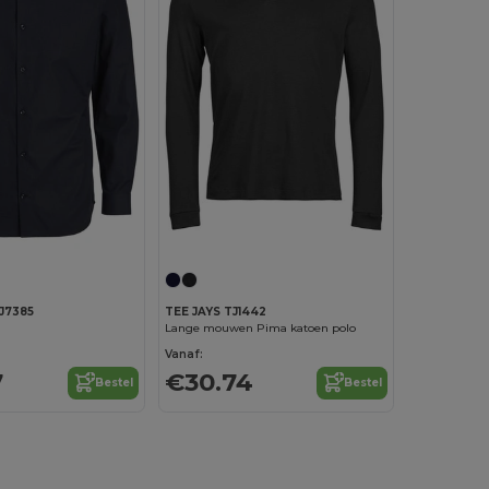
J7385
TEE JAYS TJ1442
Lange mouwen Pima katoen polo
Vanaf:
7
€30.74
Bestel
Bestel