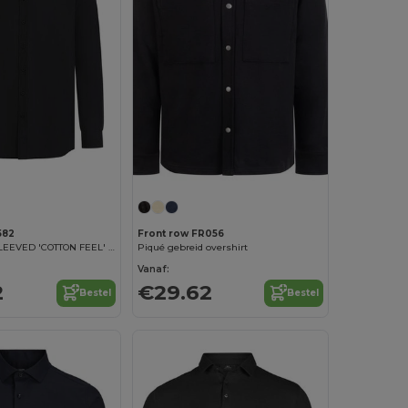
582
Front row FR056
MEN'S LONG SLEEVED 'COTTON FEEL' COOLPLUS® SHIRT
Piqué gebreid overshirt
Vanaf:
2
€29.62
Bestel
Bestel