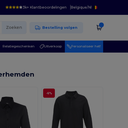
3k+ Klantbeoordelingen
Belgique
/
Nl
Zoeken
Bestelling volgen
Relatiegeschenken
Uitverkoop
Personaliseer het!
verhemden
-6%