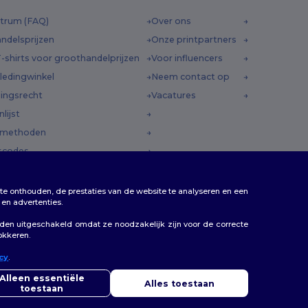
trum (FAQ)
Over ons
ndelsprijzen
Onze printpartners
-shirts voor groothandelprijzen
Voor influencers
ledingwinkel
Neem contact op
ingsrecht
Vacatures
lijst
dmethoden
scodes
te onthouden, de prestaties van de website te analyseren en een
en advertenties.
rden uitgeschakeld omdat ze noodzakelijk zijn voor de correcte
lokkeren.
icy
.
llo
 vragen of opmerkingen heeft, kunt u op elk gewenst moment
Alleen essentiële
Alles toestaan
ct met ons opnemen. Onze chatbot staat voor u klaar.
toestaan
Bruges