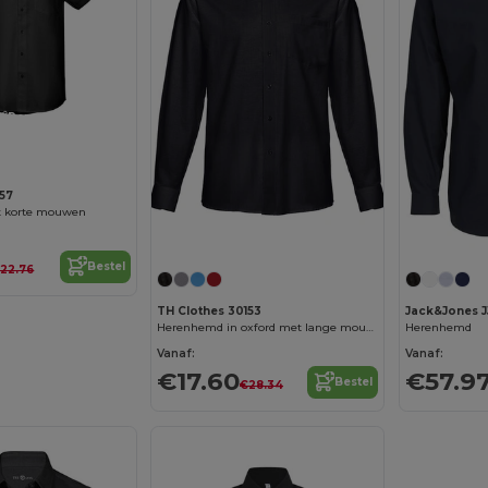
Personaliseer het!
157
 korte mouwen
Personaliseer het!
Bestel
22.76
TH Clothes 30153
Jack&Jones J
Herenhemd in oxford met lange mouwen
Herenhemd
Vanaf:
Vanaf:
€17.60
€57.9
Bestel
€28.34