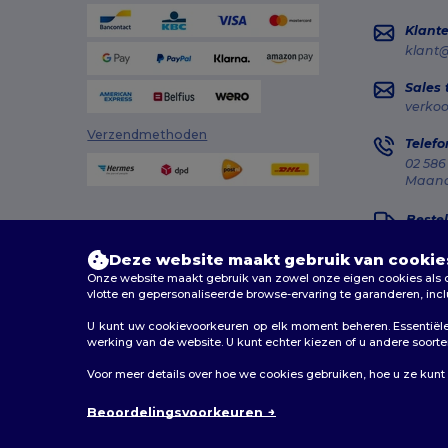
Klante
klant
Sales
verko
Verzendmethoden
Telefo
02 586
Maanda
Bestel
Deze website maakt gebruik van cookie
Onze website maakt gebruik van zowel onze eigen cookies als co
vlotte en gepersonaliseerde browse-ervaring te garanderen, inc
U kunt uw cookievoorkeuren op elk moment beheren. Essentiële 
2026. Alle rechten voorbehouden
werking van de website. U kunt echter kiezen of u andere soorten 
Algemene voorwaarden
|
Aanpassingsbeleid
|
Privacy
Voor meer details over hoe we cookies gebruiken, hoe u ze kunt
Beoordelingsvoorkeuren
Bruxell