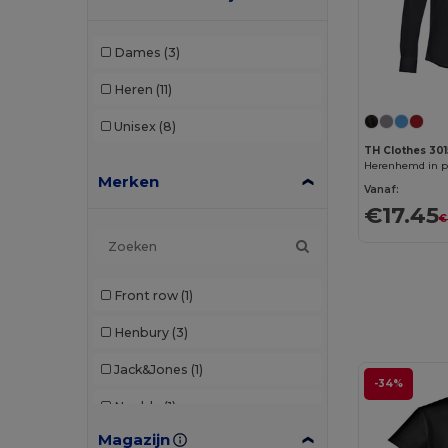
Dames
(3)
Heren
(11)
Unisex
(8)
TH Clothes 301
Merken
Vanaf:
€17.45
€
Front row
(1)
Henbury
(3)
Jack&Jones
(1)
-34%
Neoblu
(1)
Magazijn
Tee Jays
(2)