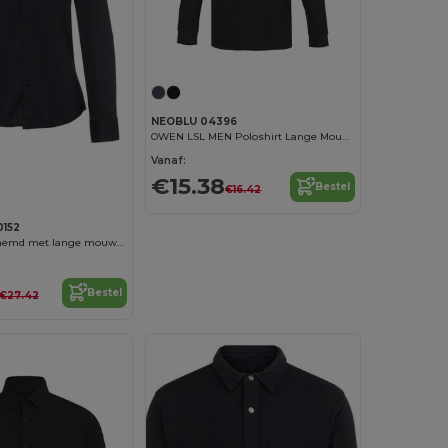
NEOBLU 04396
OWEN LSL MEN Poloshirt Lange Mouwen Voor Heren Met Verborgen Knoopsluiting
Personaliseer het!
Vanaf:
€15.38
Bestel
€16.42
0152
Popeline overhemd met lange mouwen voor dames
Bestel
€27.42