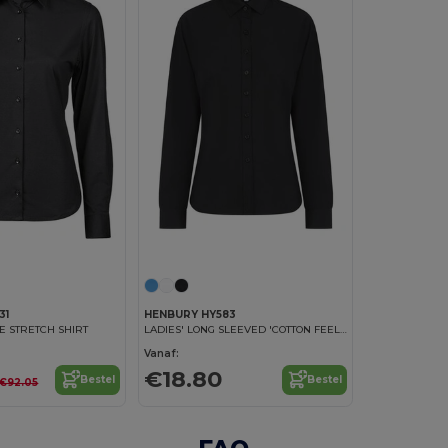
31
HENBURY HY583
E STRETCH SHIRT
LADIES' LONG SLEEVED 'COTTON FEEL' COOLPLUS® SHIRT
Vanaf:
€18.80
Bestel
Bestel
€92.05