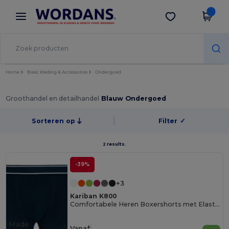
×
Wordans-app
Download app
Betere prijzen in de app!
Home
Basic Kleding & Accessoires
Ondergoed
Groothandel en detailhandel
Blauw Ondergoed
Sorteren op
Filter
✓
2 results.
-39%
+3
Kariban K800
Comfortabele Heren Boxershorts met Elastische Taille
Made
Vanaf: