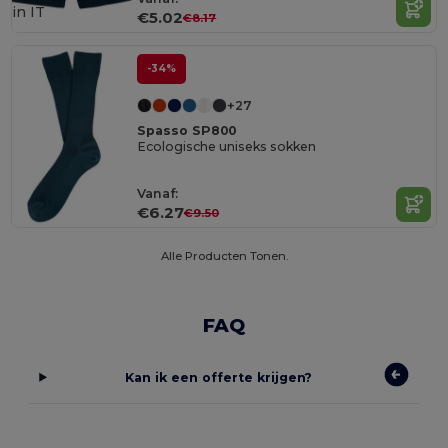
in
IT
€5.02
€8.17
-34%
+27
Spasso SP800
Ecologische uniseks sokken
Vanaf:
€6.27
€9.50
Alle Producten Tonen.
FAQ
Kan ik een offerte krijgen?