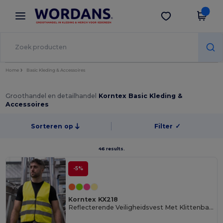
×
Wordans-app
Download app
Betere prijzen in de app!
Home
Basic Kleding & Accessoires
Groothandel en detailhandel
Korntex Basic Kleding &
Accessoires
Sorteren op
Filter
✓
46 results.
-5%
Korntex KX218
Reflecterende Veiligheidsvest Met Klittenbandsluiting