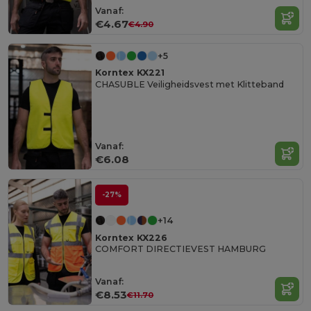
Vanaf:
€4.67
€4.90
+5
Korntex KX221
CHASUBLE Veiligheidsvest met Klitteband
Vanaf:
€6.08
-27%
+14
Korntex KX226
COMFORT DIRECTIEVEST HAMBURG
Vanaf:
€8.53
€11.70