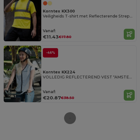
Korntex KX300
Veiligheids T-shirt met Reflecterende Strepen
Vanaf:
€11.43
€17.80
-46%
Korntex KX224
VOLLEDIG REFLECTEREND VEST "AMSTERDAM
Vanaf:
€20.87
€38.50