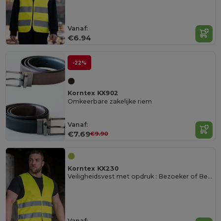
Vanaf:
€6.94
-22%
Korntex KX902
Omkeerbare zakelijke riem
Vanaf:
€7.69
€9.90
Korntex KX230
Veiligheidsvest met opdruk : Bezoeker of Beveiliging
Vanaf: