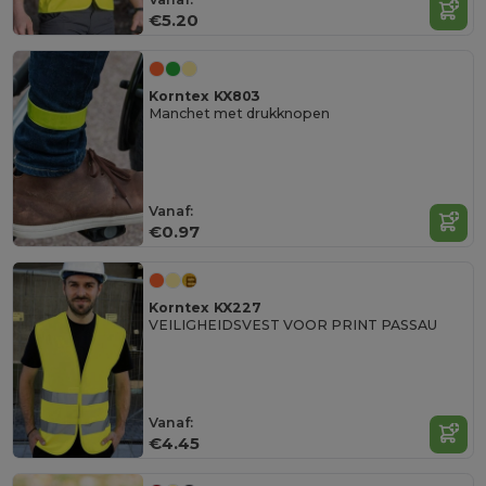
€5.20
Korntex KX803
Manchet met drukknopen
Vanaf:
€0.97
Korntex KX227
VEILIGHEIDSVEST VOOR PRINT PASSAU
Vanaf:
€4.45