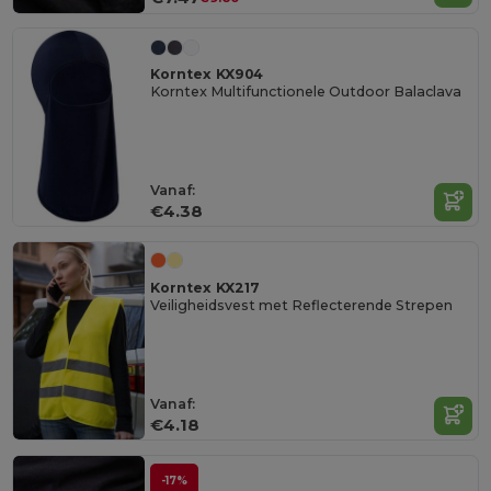
Korntex KX904
Korntex Multifunctionele Outdoor Balaclava
Vanaf:
€4.38
Korntex KX217
Veiligheidsvest met Reflecterende Strepen
Vanaf:
€4.18
-17%