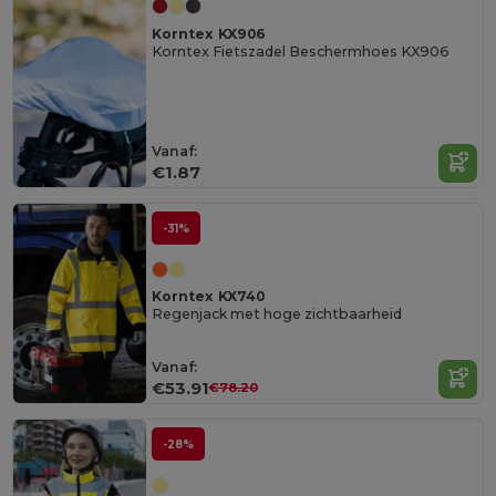
Korntex KX906
Korntex Fietszadel Beschermhoes KX906
Vanaf:
€1.87
-31%
Korntex KX740
Regenjack met hoge zichtbaarheid
Vanaf:
€53.91
€78.20
-28%