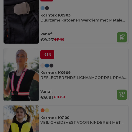
Korntex KX903
Duurzame Katoenen Werkriem met Metalen Gesp
Vanaf:
€9.27
€11.10
-25%
Korntex KX909
REFLECTERENDE LICHAAMGORDEL PRAAG
Vanaf:
€8.81
€11.80
Korntex KX100
VEILIGHEIDSVEST VOOR KINDEREN MET RITS