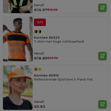
Vanaf:
€10.97
€16.00
-32%
Korntex KX320
T-shirt met hoge zichtbaarheid
Vanaf:
€18.85
€27.70
Korntex KX910
Reflecterende Sportieve 5-Panel Pet
Vanaf:
€5.83