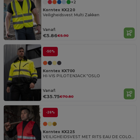
+2
Korntex KX220
Veiligheidsvest Multi Zakken
Vanaf:
€5.86
€5.90
-50%
Korntex KX700
HI-VIS PILOTENJACK "OSLO
Vanaf:
€35.75
€70.80
-26%
Korntex KX225
VEILIGHEIDSVEST MET RITS EAU DE COLOGNE