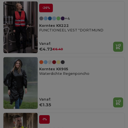
-26%
+4
Korntex KX222
FUNCTIONEEL VEST "DORTMUND
Vanaf:
€4.73
€6.40
Korntex KX905
Waterdichte Regenponcho
Vanaf:
€1.35
-1%