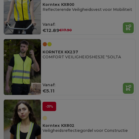
Korntex KX800
Reflecterende Veiligheidsvest voor Mobiliteit
Vanaf:
€12.89
€17.90
KORNTEX KX237
COMFORT VEILIGHEIDSHESJE "SOLTA
Vanaf:
€5.11
-31%
Korntex KX802
Veiligheidsreflectiegordel voor Constructie