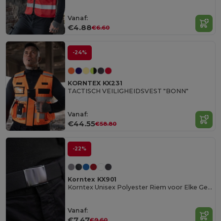
Vanaf:
€4.88
€6.60
-24%
KORNTEX KX231
TACTISCH VEILIGHEIDSVEST "BONN"
Vanaf:
€44.55
€58.80
-22%
Korntex KX901
Korntex Unisex Polyester Riem voor Elke Gelegenheid
Vanaf:
€7.47
€9.60