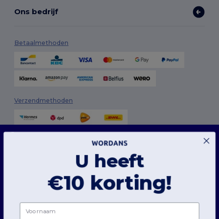
Ons bedrijf
Betaalmethoden
Verzendmethoden
Deze website maakt gebruik van cookies
Onze website maakt gebruik van zowel onze eigen cookies als cookies van derden om
de algehele functionaliteit te verbeteren, uw voorkeuren te onthouden, de prestaties
U heeft
van de website te analyseren en een vlotte en gepersonaliseerde browse-ervaring te
garanderen, inclusief op maat gemaakte inhoud, geoptimaliseerde interacties met
onze website en advertenties.
Volg ons
€10 korting!
U kunt uw cookievoorkeuren op elk moment beheren. Essentiële cookies, die nodig
zijn voor het functioneren van de website, kunnen niet worden uitgeschakeld omdat
ze noodzakelijk zijn voor de correcte werking van de website. U kunt echter kiezen of u
andere soorten cookies, zoals die voor personalisatie, analyse en targeting, wilt toestaan
Voornaam
of blokkeren.
2026. Alle rechten voorbehouden