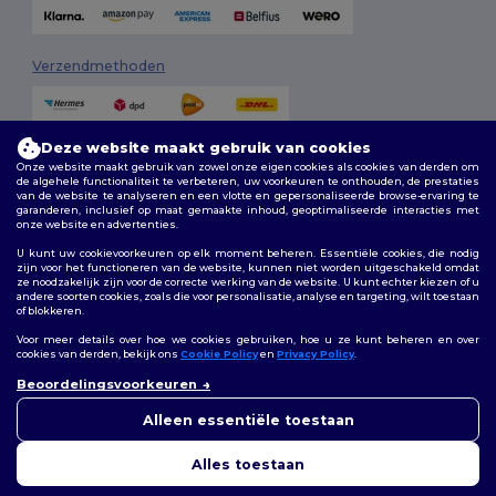
Verzendmethoden
Deze website maakt gebruik van cookies
Onze website maakt gebruik van zowel onze eigen cookies als cookies van derden om
de algehele functionaliteit te verbeteren, uw voorkeuren te onthouden, de prestaties
van de website te analyseren en een vlotte en gepersonaliseerde browse-ervaring te
garanderen, inclusief op maat gemaakte inhoud, geoptimaliseerde interacties met
onze website en advertenties.
Volg ons
U kunt uw cookievoorkeuren op elk moment beheren. Essentiële cookies, die nodig
zijn voor het functioneren van de website, kunnen niet worden uitgeschakeld omdat
ze noodzakelijk zijn voor de correcte werking van de website. U kunt echter kiezen of u
andere soorten cookies, zoals die voor personalisatie, analyse en targeting, wilt toestaan
of blokkeren.
2026. Alle rechten voorbehouden
Algemene voorwaarden
|
Aanpassingsbeleid
|
Privacybeleid
|
Voor meer details over hoe we cookies gebruiken, hoe u ze kunt beheren en over
Cookiebeleid
|
Sitemap
cookies van derden, bekijk ons
Cookie Policy
en
Privacy Policy
.
👋
Hallo
Beoordelingsvoorkeuren
Als u vragen of opmerkingen
Bruxelles
|
Anvers
|
Mortsel
|
Malines
|
Lierre
|
Turnhout
|
Geel
|
heeft, kunt u op elk gewenst
Alleen essentiële toestaan
Herentals
|
Hoogstraten
|
Bruges
moment contact met ons
opnemen. Onze chatbot staat
Alles toestaan
voor u klaar.