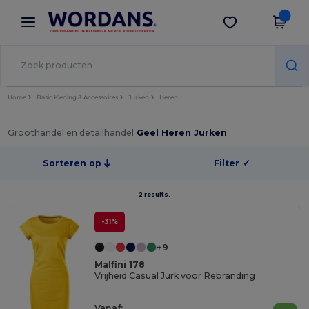
×
Wordans-app
Download app
Betere prijzen in de app!
Home
Basic Kleding & Accessoires
Jurken
Heren
Groothandel en detailhandel
Geel Heren Jurken
Sorteren op
Filter
✓
2 results.
-31%
+9
Malfini 178
Vrijheid Casual Jurk voor Rebranding
Vanaf: