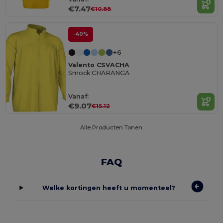
€7.47
€10.88
-40%
+6
Valento CSVACHA
Smock CHARANGA
Vanaf:
€9.07
€15.12
Alle Producten Tonen.
FAQ
Welke kortingen heeft u momenteel?