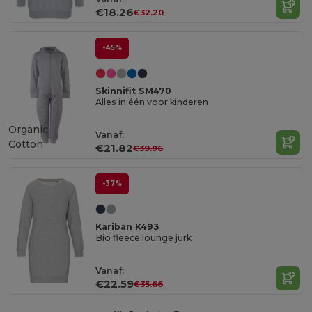
€18.26
€32.20
-45%
Skinnifit SM470
Alles in één voor kinderen
Organic
Vanaf:
Cotton
€21.82
€39.96
-37%
Kariban K493
Bio fleece lounge jurk
Vanaf:
€22.59
€35.66