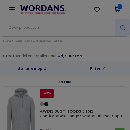
×
Wordans-app
Download app
Betere prijzen in de app!
Home
Basic Kleding & Accessoires
Jurken
Groothandel en detailhandel
Grijs Jurken
Sorteren op
Filter
✓
3 results.
-43%
AWDIS JUST HOODS JH015
Comfortabele Lange Sweaterjurk met Capuchon
Vanaf: