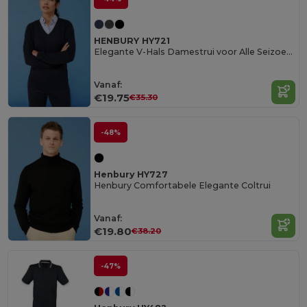
HENBURY HY721
Elegante V-Hals Damestrui voor Alle Seizoenen
Vanaf:
€19.75
€35.30
-48%
Henbury HY727
Henbury Comfortabele Elegante Coltrui
Vanaf:
€19.80
€38.20
-47%