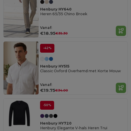
Henbury HY640
Heren 65/35 Chino Broek
Vanaf:
€18.95
€35.30
-42%
Henbury HY515
Classic Oxford Overhemd met Korte Mouw
Vanaf:
€19.75
€34.00
-50%
Henbury HY720
Henbury Elegante V-hals Heren Trui