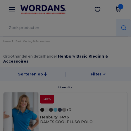
×
Wordans-app
Download app
Betere prijzen in de app!
Home
Basic Kleding & Accessoires
Groothandel en detailhandel
Henbury Basic Kleding &
Accessoires
Sorteren op
Filter
✓
55 results.
-38%
+3
Henbury H476
DAMES COOLPLUS® POLO