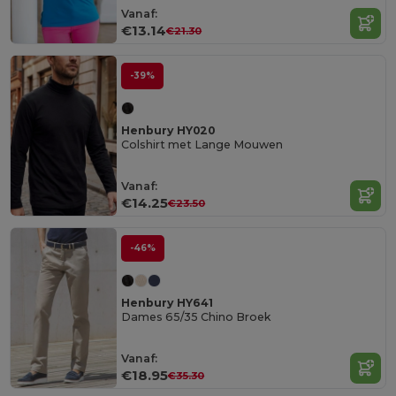
Vanaf:
€13.14
€21.30
-39%
Henbury HY020
Colshirt met Lange Mouwen
Vanaf:
€14.25
€23.50
-46%
Henbury HY641
Dames 65/35 Chino Broek
Vanaf:
€18.95
€35.30