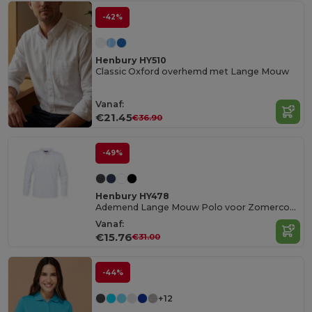
-42%
Henbury HY510
Classic Oxford overhemd met Lange Mouw
Vanaf:
€21.45
€36.90
-49%
Henbury HY478
Ademend Lange Mouw Polo voor Zomercomfort
Vanaf:
€15.76
€31.00
-44%
+12