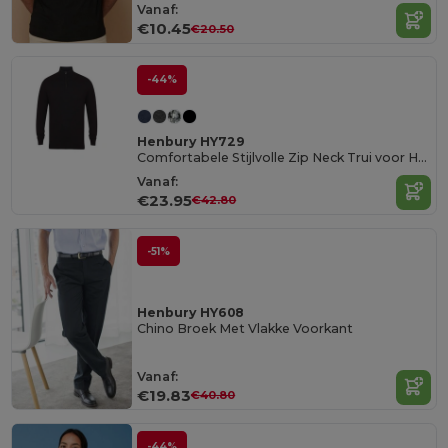
Vanaf:
€10.45
€20.50
-44%
Henbury HY729
Comfortabele Stijlvolle Zip Neck Trui voor Heren
Vanaf:
€23.95
€42.80
-51%
Henbury HY608
Chino Broek Met Vlakke Voorkant
Vanaf:
€19.83
€40.80
-44%