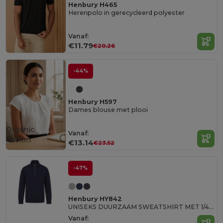
Henbury H465
Herenpolo in gerecycleerd polyester
Vanaf:
€11.79
€20.26
-44%
Henbury H597
Dames blouse met plooi
Organic
Vanaf:
Cotton
€13.14
€23.52
-47%
Henbury HY842
UNISEKS DUURZAAM SWEATSHIRT MET 1/4 RITS
Vanaf: