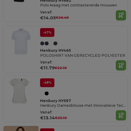
Henbury HY482
Polo kraag met contrasterende mouwen
Vanaf:
€14.05
€26.40
-47%
Henbury HY465
POLOSHIRT VAN GERECYCLED POLYESTER
Vanaf:
€11.79
€22.10
-48%
Henbury HY597
Henbury Damesblouse met Innovatieve Technologie
Vanaf:
€13.14
€25.10