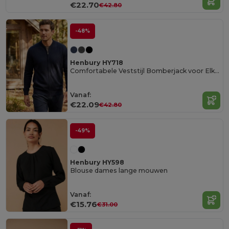
€22.70
€42.80
-48%
Henbury HY718
Comfortabele Veststijl Bomberjack voor Elke Gelegenheid
Vanaf:
€22.09
€42.80
-49%
Henbury HY598
Blouse dames lange mouwen
Vanaf:
€15.76
€31.00