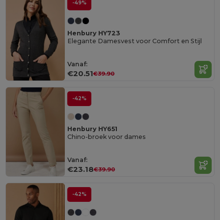
-49%
Henbury HY723
Elegante Damesvest voor Comfort en Stijl
Vanaf:
€20.51
€39.90
-42%
Henbury HY651
Chino-broek voor dames
Vanaf:
€23.18
€39.90
-42%