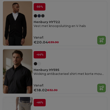
-50%
Henbury HY722
Vest met knoopsluiting en V-hals
Vanaf:
€20.04
€39.90
-44%
Henbury HY595
Wicking antibacterieel shirt met korte mouwen
Vanaf:
€18.02
€32.30
-46%