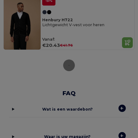
-51%
Henbury H722
Lichtgewicht V-vest voor heren
Vanaf:
€20.43
€41.76
FAQ
Wat is een waardebon?
Waar is uw magazijn?