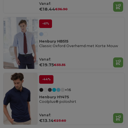
Vanaf:
€18.44
€36.90
-41%
Henbury HB515
Classic Oxford Overhemd met Korte Mouw
Vanaf:
€19.75
€33.35
-44%
+16
Henbury HY475
Coolplus® poloshirt
Vanaf:
€13.14
€23.60