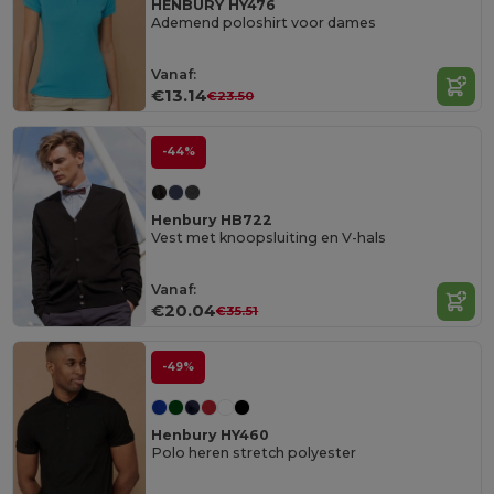
HENBURY HY476
Ademend poloshirt voor dames
Vanaf:
€13.14
€23.50
-44%
Henbury HB722
Vest met knoopsluiting en V-hals
Vanaf:
€20.04
€35.51
-49%
Henbury HY460
Polo heren stretch polyester