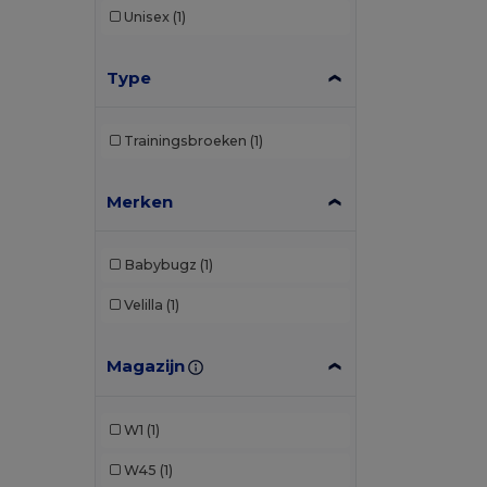
Unisex
(1)
Type
Trainingsbroeken
(1)
Merken
Babybugz
(1)
Velilla
(1)
Magazijn
W1
(1)
W45
(1)