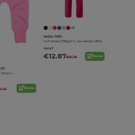
+8
Velilla 36113
Twill broek (190g/m²), van katoen (35%) en polyester (65%)
Vanaf:
€12.87
Bestel
€19.79
033
r baby's
Bestel
2.45