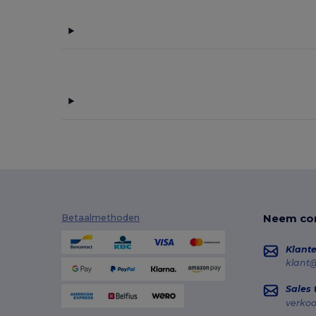
Neem con
Betaalmethoden
Klante
klant
Sales
verko