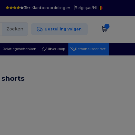
3k+ Klantbeoordelingen
Belgique
/
Nl
Zoeken
Bestelling volgen
Relatiegeschenken
Uitverkoop
Personaliseer het!
 shorts