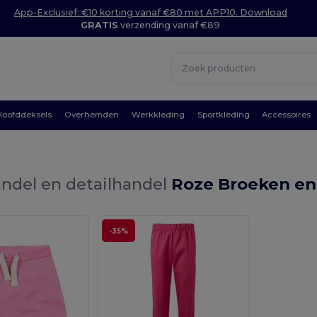
App-Exclusief: €10 korting vanaf €80 met APP10. Download
GRATIS
verzending vanaf €89
Hoofddeksels
Overhemden
Werkkleding
Sportkleding
Accessoires
ndel en detailhandel
Roze Broeken en
-35%