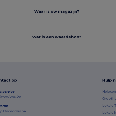
Waar is uw magazijn?
Wat is een waardebon?
tact op
Hulp n
nservice
Helpcen
@wordans.be
Grootha
Lokale T
 team
op@wordans.be
Lokale k