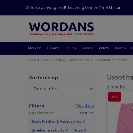
Offerte aanvragen
|
Levering binnen 24-48h uur
Merken
T-shirts
Truien
Tassen
Polo's
Jassen
Home
Basic Kleding & Accessoires
Broeken en shorts
Grootha
Sorteren op
2 results.
-61%
Filters
Resetten
Geselecteerd
2 results.
Basic Kleding & Accessoires
Broeken en shorts
Roze