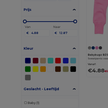
Prijs
Van
Naar
€
€
Kleur
Babybugz BZ
Sweatpants voo
Vanaf:
€4.88
€1
Geslacht - Leeftijd
Baby
(1)