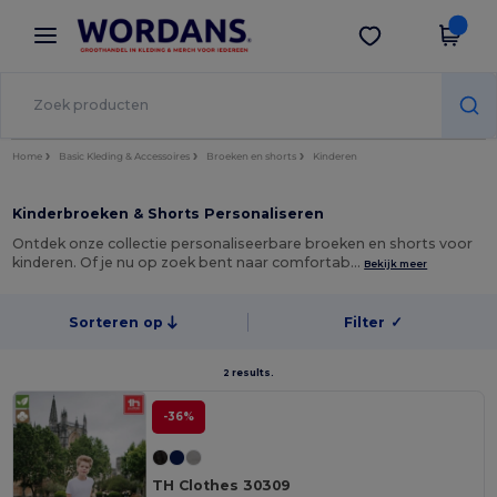
×
Wordans-app
Download app
Betere prijzen in de app!
Home
Basic Kleding & Accessoires
Broeken en shorts
Kinderen
Kinderbroeken & Shorts Personaliseren
Ontdek onze collectie personaliseerbare broeken en shorts voor
kinderen. Of je nu op zoek bent naar comfortab…
Bekijk meer
Sorteren op
Filter
✓
2 results.
-36%
TH Clothes 30309