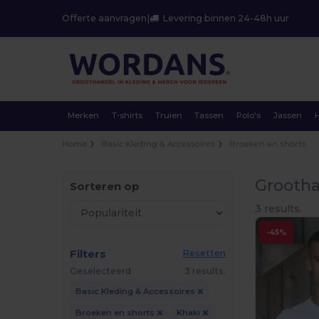
Offerte aanvragen
|
Levering binnen 24-48h uur
Merken
T-shirts
Truien
Tassen
Polo's
Jassen
Home
Basic Kleding & Accessoires
Broeken en shorts
Grootha
Sorteren op
3 results.
-45%
Filters
Resetten
Geselecteerd
3 results.
Basic Kleding & Accessoires
Broeken en shorts
Khaki