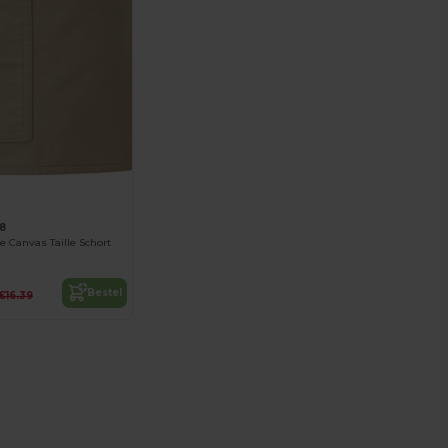
8
te Canvas Taille Schort
Bestel
€16.39