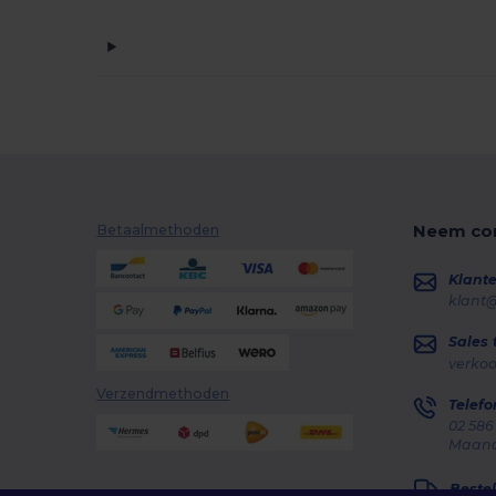
Neem con
Betaalmethoden
Klante
klant
Sales
verko
Verzendmethoden
Telefo
02 586
Maanda
Bestel