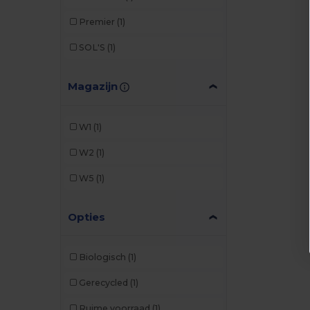
Premier
(1)
SOL'S
(1)
Magazijn
W1
(1)
W2
(1)
W5
(1)
Opties
Biologisch
(1)
Gerecycled
(1)
Ruime voorraad
(1)