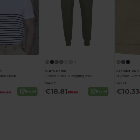
+1
21
SOL'S 03810
Premier PR13
hino Broek
Jumbo Uniseks Joggingbroek
Stijlvolle Zwar
Vanaf:
Vanaf:
€18.81
€10.33
Bestel
Bestel
€41.20
€19.85