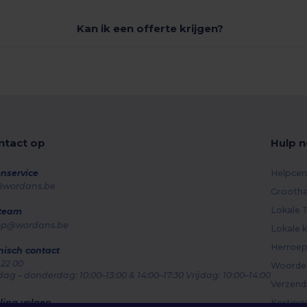
Kan ik een offerte krijgen?
tact op
Hulp n
nservice
Helpcen
@wordans.be
Grootha
Lokale T
 team
op@wordans.be
Lokale k
Herroep
nisch contact
 22 00
Woorden
g – donderdag: 10:00–13:00 & 14:00–17:30 Vrijdag: 10:00–14:00
Verzen
ling volgen
Korting