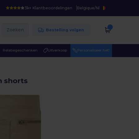
3k+ Klantbeoordelingen
Belgique
/
Nl
Zoeken
Bestelling volgen
Relatiegeschenken
Uitverkoop
Personaliseer het!
 shorts