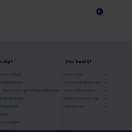
odig?
Ons bedrijf
trum (FAQ)
Over ons
ndelsprijzen
Onze printpartners
-shirts voor groothandelprijzen
Voor influencers
ledingwinkel
Neem contact op
ingsrecht
Vacatures
lijst
dmethoden
scodes