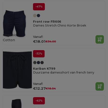
-47%
Front row FR606
Dames Stretch Chino Korte Broek
Organic
Vanaf:
Cotton
€18.01
€34.00
-32%
Kariban K799
Duurzame damesshort van french terry
Vanaf:
€12.27
€18.04
-42%