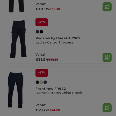
Vanaf:
€18.95
€35.30
-37%
Radsow by Uneek UC905
Ladies Cargo Trousers
Vanaf:
€11.54
€18.19
-47%
Front row FR622
Dames Stretch Chino Broek
Vanaf:
€21.82
€41.20