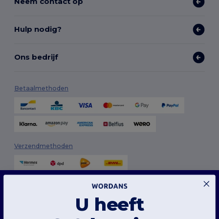
Neem contact op
Hulp nodig?
Ons bedrijf
Betaalmethoden
Verzendmethoden
Deze website maakt gebruik van cookies
Onze website maakt gebruik van zowel onze eigen cookies als cookies van derden om
U heeft
de algehele functionaliteit te verbeteren, uw voorkeuren te onthouden, de prestaties
van de website te analyseren en een vlotte en gepersonaliseerde browse-ervaring te
garanderen, inclusief op maat gemaakte inhoud, geoptimaliseerde interacties met
onze website en advertenties.
Volg ons