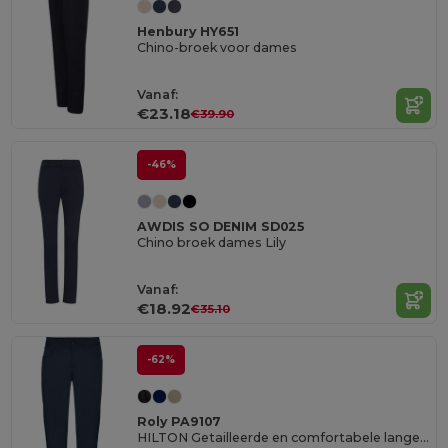
Henbury HY651
Chino-broek voor dames
Vanaf:
€23.18
€39.90
-46%
AWDIS SO DENIM SD025
Chino broek dames Lily
Vanaf:
€18.92
€35.10
-62%
Roly PA9107
HILTON Getailleerde en comfortabele lange broek in een stevig weefsel