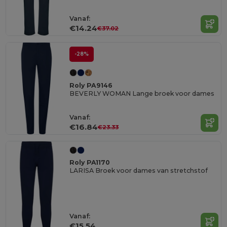
Vanaf:
€14.24
€37.02
-28%
Roly PA9146
BEVERLY WOMAN Lange broek voor dames
Vanaf:
€16.84
€23.33
Roly PA1170
LARISA Broek voor dames van stretchstof
Vanaf:
€15.54