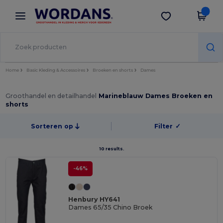
×
Wordans-app
Download app
Betere prijzen in de app!
Home
Basic Kleding & Accessoires
Broeken en shorts
Dames
Groothandel en detailhandel
Marineblauw Dames Broeken en
shorts
Sorteren op
Filter
✓
10 results.
-46%
Henbury HY641
Dames 65/35 Chino Broek