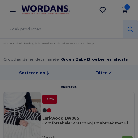
×
Wordans-app
Download app
Betere prijzen in de app!
Home
Basic Kleding & Accessoires
Broeken en shorts
Baby
Groothandel en detailhandel
Groen Baby Broeken en shorts
Sorteren op
Filter
✓
One result.
-37%
Larkwood LW085
Comfortabele Stretch Pyjamabroek met Elastische Tailleband
Vanaf: