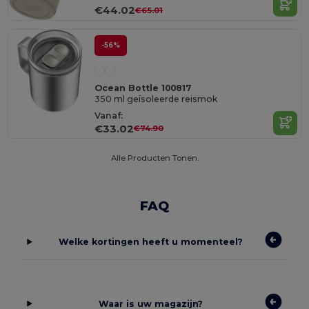
€44.02
€65.01
-56%
Ocean Bottle 100817
350 ml geïsoleerde reismok
Vanaf:
€33.02
€74.90
Alle Producten Tonen.
FAQ
Welke kortingen heeft u momenteel?
Waar is uw magazijn?