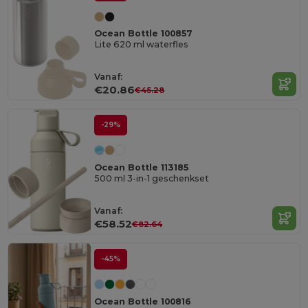
Ocean Bottle 100857
Lite 620 ml waterfles
Vanaf:
€20.86
€45.28
-29%
Ocean Bottle 113185
500 ml 3-in-1 geschenkset
Vanaf:
€58.52
€82.64
-45%
Ocean Bottle 100816