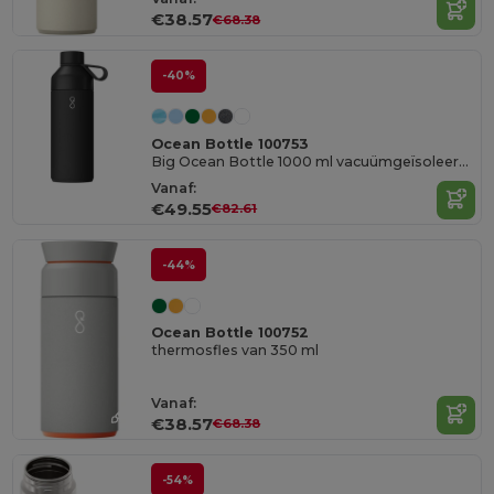
€38.57
€68.38
-40%
Ocean Bottle 100753
Big Ocean Bottle 1000 ml vacuümgeïsoleerde waterfles
Vanaf:
€49.55
€82.61
-44%
Ocean Bottle 100752
thermosfles van 350 ml
Vanaf:
€38.57
€68.38
-54%