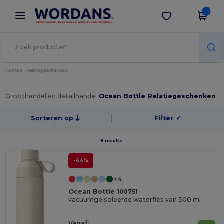
×
Wordans-app
Download app
Betere prijzen in de app!
Home
Relatiegeschenken
Groothandel en detailhandel
Ocean Bottle Relatiegeschenken
Sorteren op
Filter
✓
9 results.
-44%
+4
Ocean Bottle 100751
vacuümgeïsoleerde waterfles van 500 ml
Vanaf: