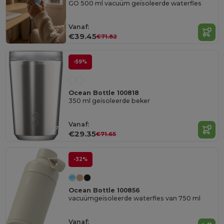
GO 500 ml vacuüm geïsoleerde waterfles
Vanaf:
€39.45
€71.82
-59%
Ocean Bottle 100818
350 ml geïsoleerde beker
Vanaf:
€29.35
€71.65
-32%
Ocean Bottle 100856
vacuümgeïsoleerde waterfles van 750 ml
Vanaf: