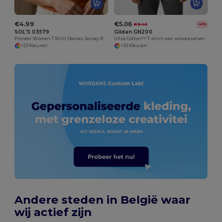
€4.99
€5.06
€9.40
-46%
SOL'S 03579
Gildan GN200
Pioneer Women T Shirt Dames Jersey Ronde Hals Getailleerd
Ultra Cotton™ T-shirt voor volwassenen
+23 Kleuren
+33 Kleuren
Andere steden in België waar
wij actief zijn