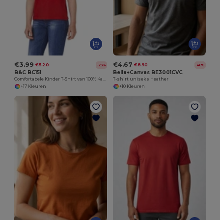
€3.99
€4.67
€5.20
€8.90
-23%
-48%
B&C BC151
Bella+Canvas BE3001CVC
Comfortabele Kinder T-Shirt van 100% Katoen
T-shirt uniseks Heather
+17 Kleuren
+10 Kleuren