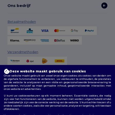
Ons bedrijf
Betaalmethoden
Verzendmethoden
Deze website maakt gebruik van cookies
Onze website maakt gebruik van zowel onze eigen cookies als cookies van derden om
de algehele functionaliteit te verbeteren, uw voorkeuren te onthouden, de prestaties
van de website te analyseren en een vlotte en gepersonaliseerde browse-ervaring te
garanderen, inclusief op maat gemaakte inhoud, geoptimaliseerde interacties met
onze website en advertenties.
Volg ons
U kunt uw cookievoorkeuren op elk moment beheren. Essentiële cookies, die nodig
zijn voor het functioneren van de website, kunnen niet worden uitgeschakeld omdat
ze noodzakelijk zijn voor de correcte werking van de website. U kunt echter kiezen of u
andere soorten cookies, zoals die voor personalisatie, analyse en targeting, wilt toestaan
of blokkeren.
2026. Alle rechten voorbehouden
Algemene voorwaarden
|
Aanpassingsbeleid
|
Privacybeleid
|