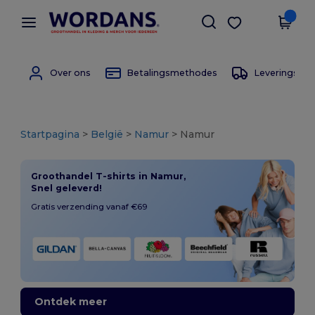
×
Wordans-app
Download app
Betere prijzen in de app!
Over ons
Betalingsmethodes
Leverings m
Startpagina
>
België
>
Namur
> Namur
Groothandel T-shirts in Namur,
Snel geleverd!
Gratis verzending vanaf €69
Ontdek meer