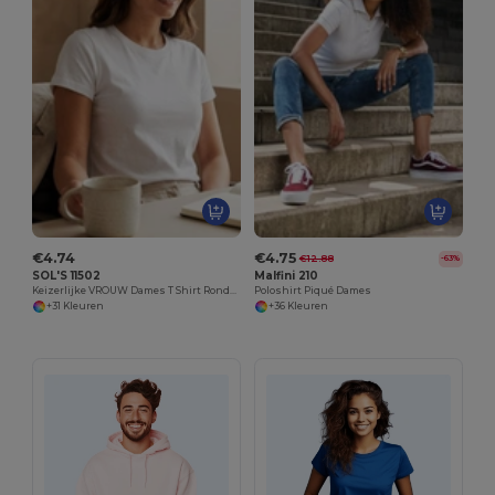
€4.74
€4.75
€12.88
-63%
SOL'S 11502
Malfini 210
Keizerlijke VROUW Dames T Shirt Ronde Hals
Poloshirt Piqué Dames
+31 Kleuren
+36 Kleuren