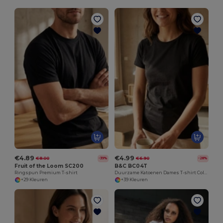
€4.89
€4.99
€8.00
€6.90
-39%
-28%
Fruit of the Loom SC200
B&C BC04T
Ringspun Premium T-shirt
Duurzame Katoenen Dames T-shirt Collectie
+29 Kleuren
+39 Kleuren