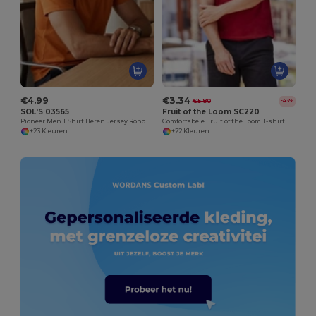
€4.99
€3.34
€5.80
-43%
SOL'S 03565
Fruit of the Loom SC220
Pioneer Men T Shirt Heren Jersey Ronde Hals Getailleerd
Comfortabele Fruit of the Loom T-shirt
+23 Kleuren
+22 Kleuren