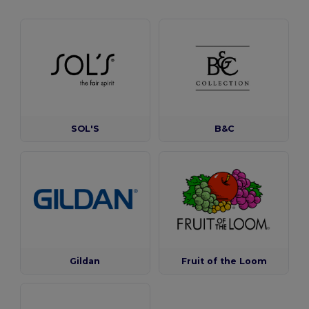
SOL'S
B&C
Gildan
Fruit of the Loom