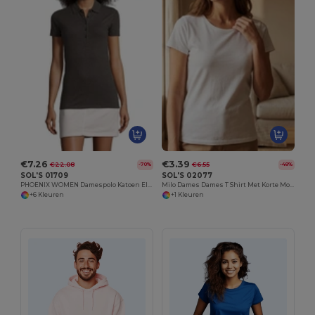
€7.26
€3.39
€22.08
€6.55
-70%
-48%
SOL'S 01709
SOL'S 02077
PHOENIX WOMEN Damespolo Katoen Elastaan
Milo Dames Dames T Shirt Met Korte Mouwen
+6 Kleuren
+1 Kleuren