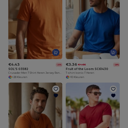
€4.43
€3.36
€4.66
-25%
-28%
SOL'S 03582
Fruit of the Loom SC61430
Crusader Men T Shirt Heren Jersey Ronde Hals Getailleerd
T-shirt Iconic-T Heren
+28 Kleuren
+10 Kleuren