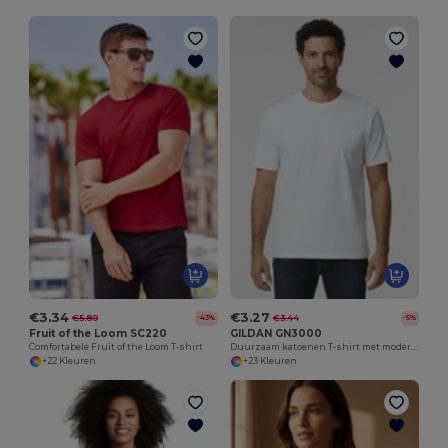
€3.34
€3.27
€5.80
€3.44
-43%
-5%
Fruit of the Loom SC220
GILDAN GN3000
Comfortabele Fruit of the Loom T-shirt
Duurzaam katoenen T-shirt met moderne pasvorm
+22 Kleuren
+23 Kleuren