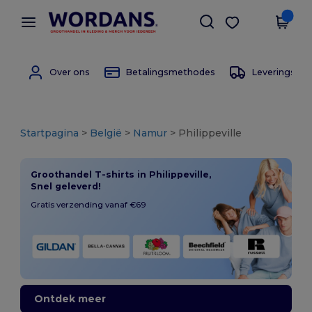
×
Wordans-app
Download app
Betere prijzen in de app!
Over ons
Betalingsmethodes
Leverings m
Startpagina
>
België
>
Namur
> Philippeville
Groothandel T-shirts in Philippeville,
Snel geleverd!
Gratis verzending vanaf €69
Ontdek meer