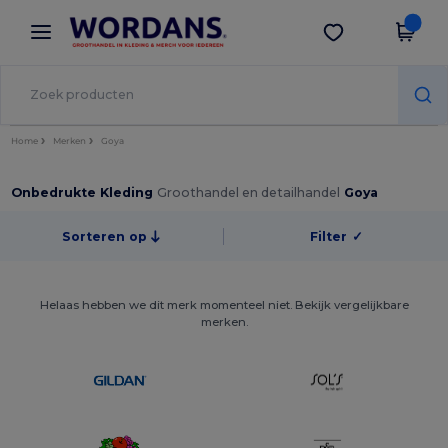
×
Wordans-app
Download app
Betere prijzen in de app!
Home
Merken
Goya
Onbedrukte Kleding
Groothandel en detailhandel
Goya
Sorteren op
Filter
✓
Helaas hebben we dit merk momenteel niet. Bekijk vergelijkbare
merken.