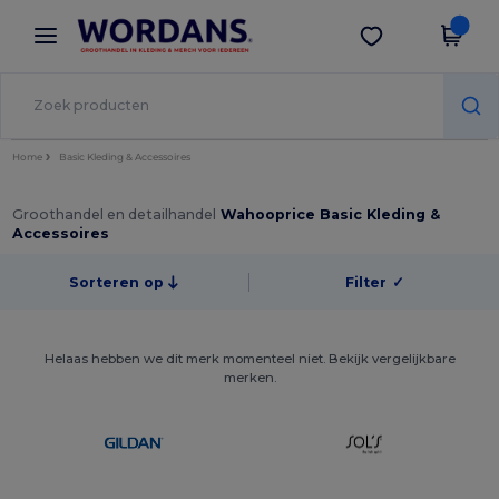
×
Wordans-app
Download app
Betere prijzen in de app!
Home
Basic Kleding & Accessoires
Groothandel en detailhandel
Wahooprice Basic Kleding &
Accessoires
Sorteren op
Filter
✓
Helaas hebben we dit merk momenteel niet. Bekijk vergelijkbare
merken.