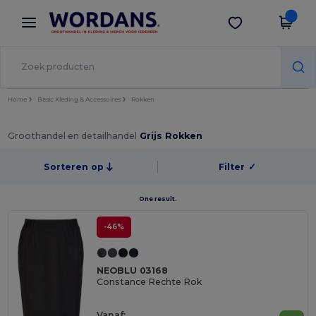
×
Wordans-app
Download app
Betere prijzen in de app!
Home
Basic Kleding & Accessoires
Rokken
Groothandel en detailhandel
Grijs Rokken
Sorteren op
Filter
✓
One result.
-46%
NEOBLU 03168
Constance Rechte Rok
Vanaf: