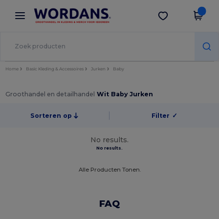
×
Wordans-app
Download app
Betere prijzen in de app!
Home
Basic Kleding & Accessoires
Jurken
Baby
Groothandel en detailhandel
Wit Baby Jurken
Sorteren op
Filter
✓
No results.
No results.
Alle Producten Tonen.
FAQ