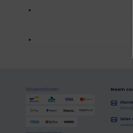
B&C
(193)
B&C DNM
(1)
B&C Pro
(10)
Babybugz
(25)
Bag Base
(153)
Bagbase
(42)
Barents
(9)
Bata Industrials
(12)
Beechfield
(332)
Neem con
Betaalmethoden
Bella+Canvas
(29)
Klante
klant
Black&Match
(20)
Sales
Branve
(7)
verko
Brook Taverner
(42)
Verzendmethoden