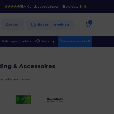
3k+ Klantbeoordelingen
Belgique
/
Nl
Zoeken
Bestelling volgen
Relatiegeschenken
Uitverkoop
Personaliseer het!
ding & Accessoires
vergelijkbare merken.