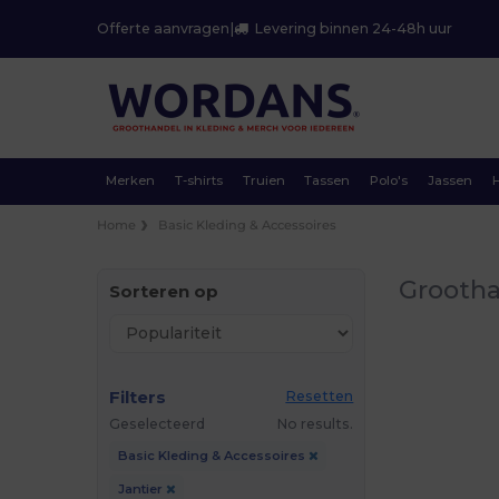
Offerte aanvragen
|
Levering binnen 24-48h uur
Merken
T-shirts
Truien
Tassen
Polo's
Jassen
Home
Basic Kleding & Accessoires
Grootha
Sorteren op
Filters
Resetten
Geselecteerd
No results.
Basic Kleding & Accessoires
Jantier