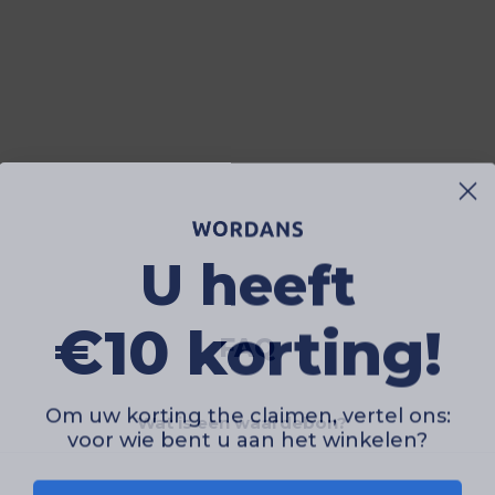
U heeft
€10 korting!
FAQ
Om uw korting the claimen, vertel ons:
Wat is een waardebon?
voor wie bent u aan het winkelen?