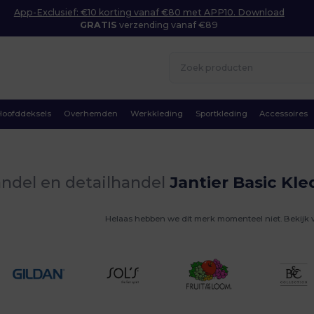
App-Exclusief: €10 korting vanaf €80 met APP10. Download
GRATIS
verzending vanaf €89
Hoofddeksels
Overhemden
Werkkleding
Sportkleding
Accessoires
ndel en detailhandel
Jantier Basic Kle
Helaas hebben we dit merk momenteel niet. Bekijk 