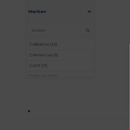
Merken
Albatros
(22)
Armor Lux
(5)
ATF
(17)
Atlantis
(102)
Atlantis Headwear
(75)
AWDis
(40)
AWDis Just Hoods
(24)
AWDis So Denim
(10)