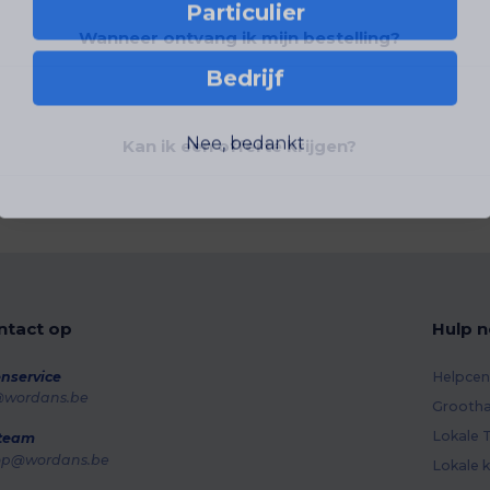
Particulier
Wanneer ontvang ik mijn bestelling?
Bedrijf
Nee, bedankt
Kan ik een offerte krijgen?
tact op
Hulp n
nservice
Helpcen
@wordans.be
Grootha
Lokale T
 team
op@wordans.be
Lokale k