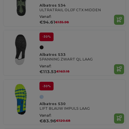
Albatros S34
ULTRATRAIL OLIJF CTX MIDDEN
Vanaf:
€94.61
€135.98
-30%
Albatros S33
SPANNING ZWART QL LAAG
Vanaf:
€113.53
€163.18
-30%
Albatros S30
LIFT BLAUW IMPULS LAAG
Vanaf:
€83.96
€120.68