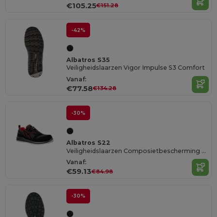
€105.25
€151.28
-42%
Albatros S35
Veiligheidslaarzen Vigor Impulse S3 Comfort
Vanaf:
€77.58
€134.28
-30%
Albatros S22
Veiligheidslaarzen Composietbescherming S3
Vanaf:
€59.13
€84.98
-30%