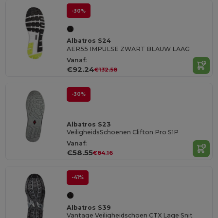
-30%
Albatros S24
AER55 IMPULSE ZWART BLAUW LAAG
Vanaf:
€92.24
€132.58
-30%
Albatros S23
VeiligheidsSchoenen Clifton Pro S1P
Vanaf:
€58.55
€84.16
-41%
Albatros S39
Vantage Veiligheidschoen CTX Lage Snit