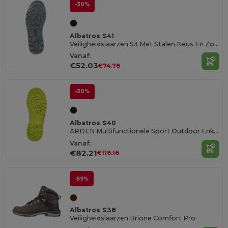
-30%
Albatros S41
Veiligheidslaarzen S3 Met Stalen Neus En Zool
Vanaf:
€52.03
€74.78
-30%
Albatros S40
ARDEN Multifunctionele Sport Outdoor Enkellaarzen
Vanaf:
€82.21
€118.16
-59%
Albatros S38
Veiligheidslaarzen Brione Comfort Pro