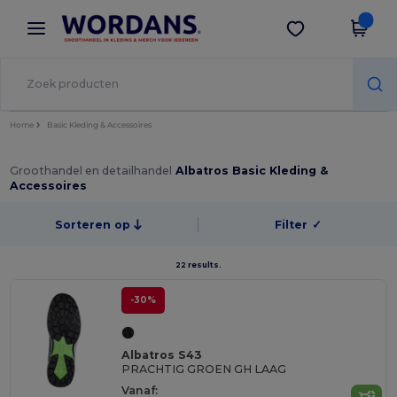
×
Wordans-app
Download app
Betere prijzen in de app!
Home
Basic Kleding & Accessoires
Groothandel en detailhandel
Albatros Basic Kleding &
Accessoires
Sorteren op
Filter
✓
22 results.
-30%
Albatros S43
PRACHTIG GROEN GH LAAG
Vanaf: