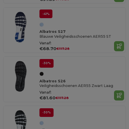
-41%
Albatros S27
Blauwe Veiligheidsschoenen AER55 ST
Vanaf:
€68.70
€117.28
-30%
Albatros S26
Veiligheidsschoenen AER55 Zwart Laag
Vanaf:
€81.60
€117.28
-30%