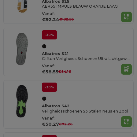
Albatros S25
AER55 IMPULS BLAUW ORANJE LAAG
Vanaf:
€92.24
€132.58
-30%
Albatros S21
Clifton Veiligheids Schoenen Ultra Lichtgewicht
Vanaf:
€58.55
€84.16
-30%
Albatros S42
Veiligheidsschoenen S3 Stalen Neus en Zool
Vanaf:
€50.27
€72.26