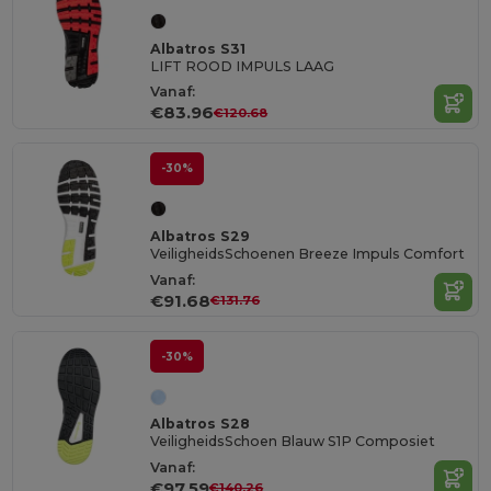
Albatros S31
LIFT ROOD IMPULS LAAG
Vanaf:
€83.96
€120.68
-30%
Albatros S29
VeiligheidsSchoenen Breeze Impuls Comfort
Vanaf:
€91.68
€131.76
-30%
Albatros S28
VeiligheidsSchoen Blauw S1P Composiet
Vanaf:
€97.59
€140.26