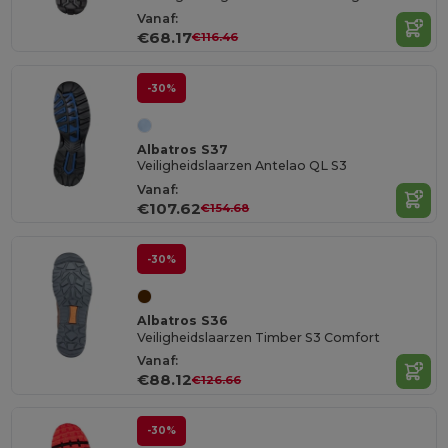
Vanaf:
€68.17
€116.46
-30%
Albatros S37
Veiligheidslaarzen Antelao QL S3
Vanaf:
€107.62
€154.68
-30%
Albatros S36
Veiligheidslaarzen Timber S3 Comfort
Vanaf:
€88.12
€126.66
-30%