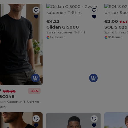
€4.23
€3.00
€4.1
Gildan GI5000
SOL'S 029
Zwaar katoenen T-Shirt
Sprint Unisex S
+45 Kleuren
+15 Kleuren
7
-46%
€10.90
BC048
Organisch Katoenen T-Shirt voor Mannen
euren