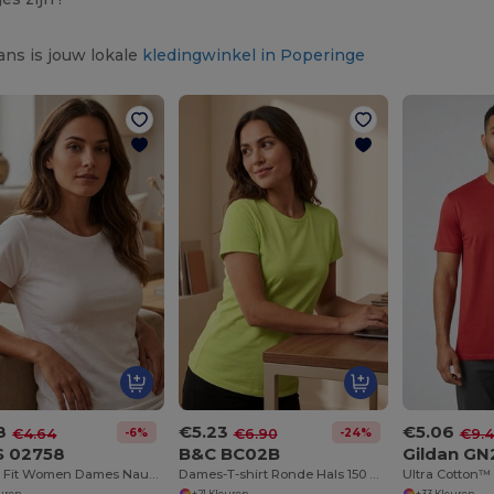
ns is jouw lokale
kledingwinkel in Poperinge
8
€5.23
€5.06
-6%
-24%
€4.64
€6.90
€9.
S 02758
B&C BC02B
Gildan GN
Regent Fit Women Dames Nauwsluitend T Shirt Met Ronde Hals
Dames-T-shirt Ronde Hals 150 Organic
euren
+21 Kleuren
+33 Kleuren