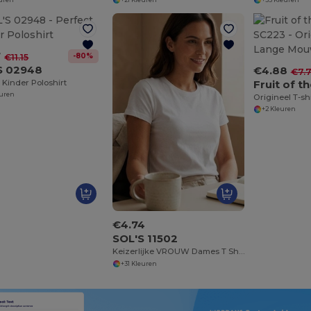
7
-80%
€11.15
S 02948
€4.88
€7.
 Kinder Poloshirt
euren
Origineel T-s
+2 Kleuren
€4.74
SOL'S 11502
Keizerlijke VROUW Dames T Shirt Ronde Hals
+31 Kleuren