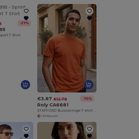
-27%
3
95
port T Shirt
€3.87
-70%
€12.78
Roly CA6681
STAFFORD Buisvormige T-shirt met korte mouwen
+34 Kleuren