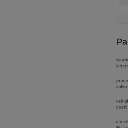
Pa
Worda
ieder
prese
zulle
veili
geeft
check
Bourg