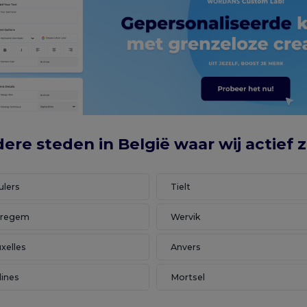
ere steden in België waar wij actief z
ulers
Tielt
regem
Wervik
xelles
Anvers
lines
Mortsel