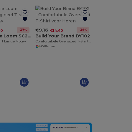
€9.16
-37%
-36%
70
€14.40
Fruit of the Loom SC223
Build Your Brand BY102
hirt Lange Mouw
Comfortabele Oversized T-Shirt voor Heren
+45 Kleuren