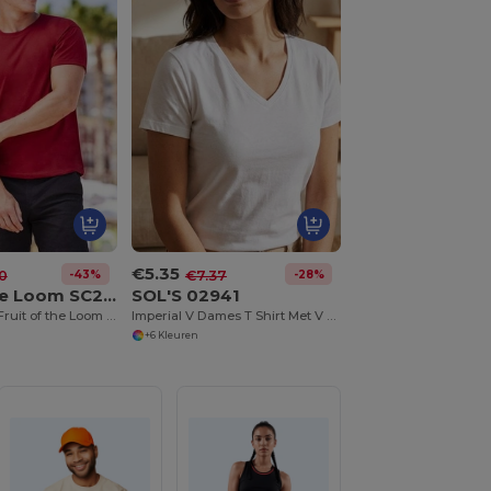
€5.35
-43%
-28%
0
€7.37
Fruit of the Loom SC220
SOL'S 02941
Comfortabele Fruit of the Loom T-shirt
Imperial V Dames T Shirt Met V Hals
+6 Kleuren