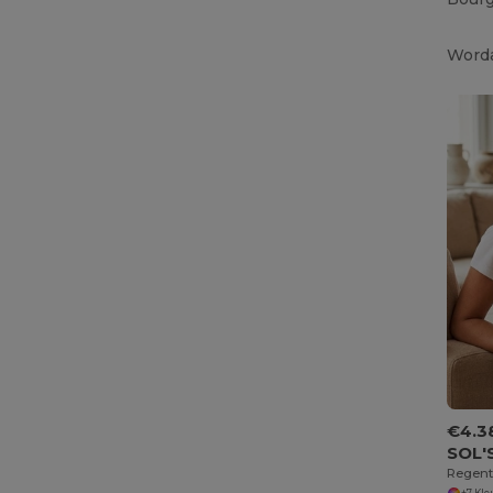
Worda
€4.3
SOL'
+7 Kl