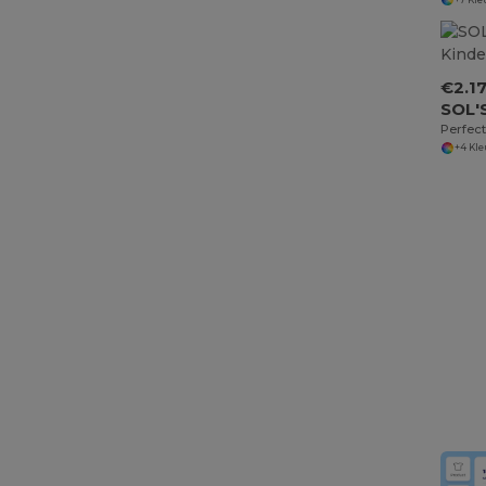
€2.1
SOL'
Perfect
+4 Kl