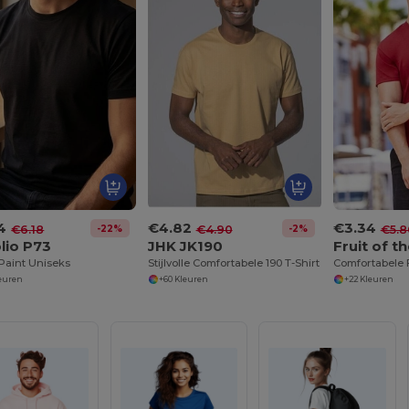
4
€4.82
€3.34
-22%
-2%
€6.18
€4.90
€5.8
lio P73
JHK JK190
 Paint Uniseks
Stijlvolle Comfortabele 190 T-Shirt
leuren
+60 Kleuren
+22 Kleuren