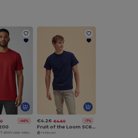
€4.26
-46%
-7%
40
€4.60
200
Fruit of the Loom SC61212 T-shirt met korte mouwen
Ultra Cotton™ T-shirt voor volwassenen
+4 Kleuren