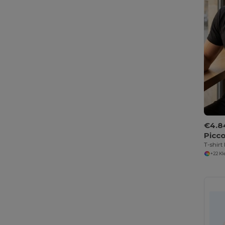
€4.8
Picco
T-shirt
+22 K