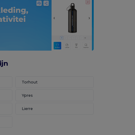
ijn
Torhout
Ypres
Lierre