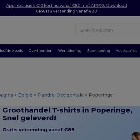
App-Exclusief: €10 korting vanaf €80 met APP10. Download
GRATIS
verzending vanaf €89
Hoofddeksels
Overhemden
Werkkleding
Sportkleding
Accessoires
pagina
>
België
>
Flandre-Occidentale
> Poperinge
Groothandel T-shirts in Poperinge,
Snel geleverd!
Gratis verzending vanaf €69