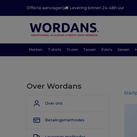
Offerte aanvragen
|
Levering binnen 24-48h uur
Merken
T-shirts
Truien
Tassen
Polo's
Jassen
Over Wordans
Start
Over ons
Betalingsmethodes
Leverings methodes