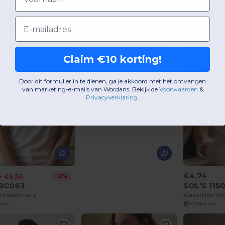
ns is jouw lokale
kledingwinkel in Neufchâteau
Email
Claim €10 korting!
€3.46
SOL'S 03564
Door dit formulier in te dienen, ga je akkoord met het ontvangen
Epic Uniseks T Shirt Jersey Ronde Hals Getailleerd
van marketing-e-mails van Wordans. Bekijk de
Voorwaarden
​
&
+6 Kleuren
Privacyverklaring
.
4
€4.74
-12%
€6.50
BC063
SOL'S 115
rt Sublimatie
uren
+31 Kleuren