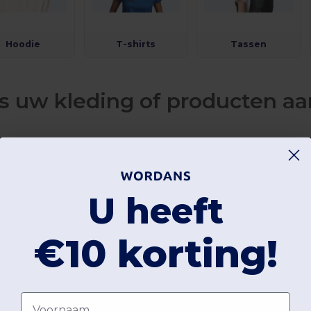
Hoodie
T-shirts
Tassen
s uw kleding of producten aa
t vanwege uw zoektocht naar een specialist in groothandel in t
htgekomen ? Als u aanvankelijk een beetje huiverig bent
rtrouwen in ons te stellen, zal onze uitgebreide catalogus
U heeft
erken u vast kunnen overtuigen. En u zal
€10 korting!
eruster zijn als u de kwaliteit van de hoge kortingen tot de sn
ureaux verwelkomt Wordans voor uw plezier !
Voornaam