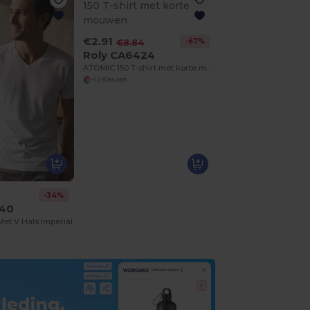
€2.91
-67%
€8.84
Roly CA6424
ATOMIC 150 T-shirt met korte mouwen
+12 Kleuren
-34%
940
Met V Hals Imperial