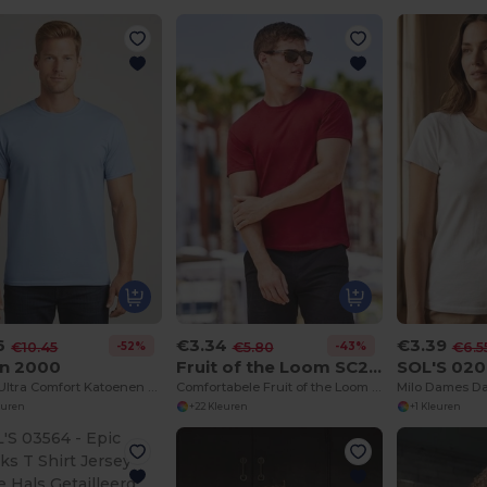
6
€3.34
€3.39
-52%
-43%
€10.45
€5.80
€6.5
an 2000
Fruit of the Loom SC220
SOL'S 02
Heren Ultra Comfort Katoenen T-Shirt
Comfortabele Fruit of the Loom T-shirt
euren
+22 Kleuren
+1 Kleuren