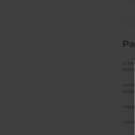
Pa
Is he
terec
om ve
modem
nog g
Les M