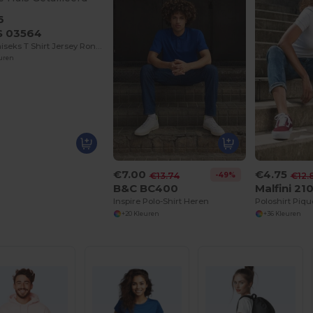
6
S 03564
Epic Uniseks T Shirt Jersey Ronde Hals Getailleerd
euren
€7.00
€4.75
-49%
€13.74
€12.
B&C BC400
Malfini 21
Inspire Polo-Shirt Heren
Poloshirt Piq
+20 Kleuren
+36 Kleuren