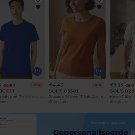
9
€4.43
€5.35
-28%
-10%
€6.90
€8.11
BC03T
SOL'S 03581
SOL'S 02
Modern katoenen T-shirt voor heren
Crusader Women T Shirt Dames Jersey Ronde Hals Getailleerd
Heren T Shirt 
leuren
+28 Kleuren
+6 Kleuren