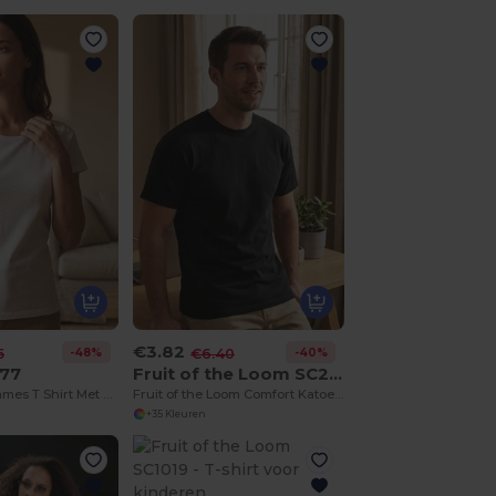
€3.82
-48%
-40%
5
€6.40
077
Fruit of the Loom SC230
Milo Dames Dames T Shirt Met Korte Mouwen
Fruit of the Loom Comfort Katoenen T-shirt
+35 Kleuren