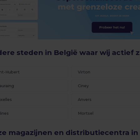
ere steden in België waar wij actief z
int-Hubert
Virton
auraing
Ciney
xelles
Anvers
lines
Mortsel
e magazijnen en distributiecentra in