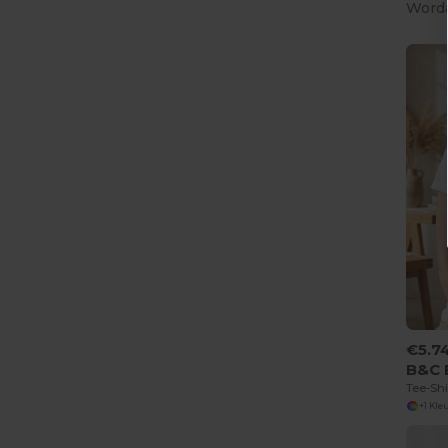
Worda
€5.7
B&C 
Tee-Shi
+1 Kle