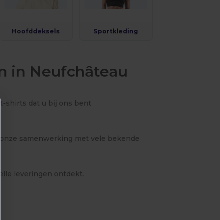
Hoofddeksels
Sportkleding
n in Neufchâteau
-shirts dat u bij ons bent
 en onze samenwerking met vele bekende
elle leveringen ontdekt.