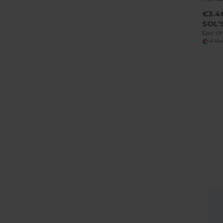
€3.4
SOL'
+6 Kl