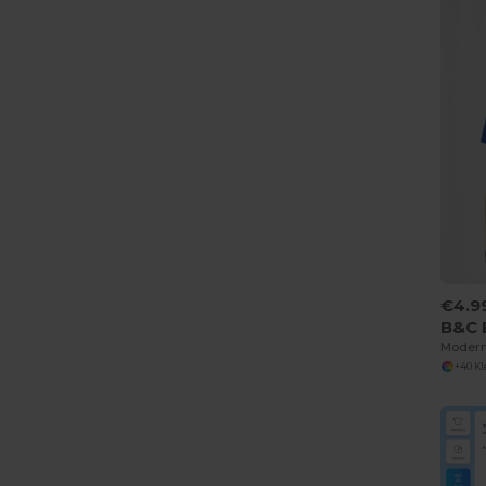
€4.9
B&C 
+40 K