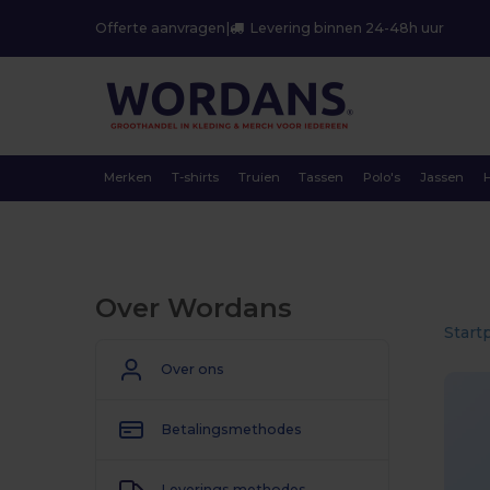
Offerte aanvragen
|
Levering binnen 24-48h uur
Merken
T-shirts
Truien
Tassen
Polo's
Jassen
Over Wordans
Start
Over ons
Betalingsmethodes
Leverings methodes