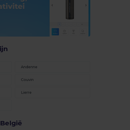
ijn
Andenne
Couvin
Lierre
 België