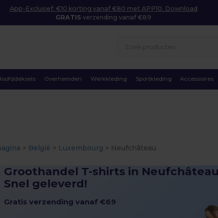
App-Exclusief: €10 korting vanaf €80 met APP10. Download
GRATIS
verzending vanaf €89
Hoofddeksels
Overhemden
Werkkleding
Sportkleding
Accessoires
pagina
>
België
>
Luxembourg
> Neufchâteau
Groothandel T-shirts in Neufchâteau
Snel geleverd!
Gratis verzending vanaf €69