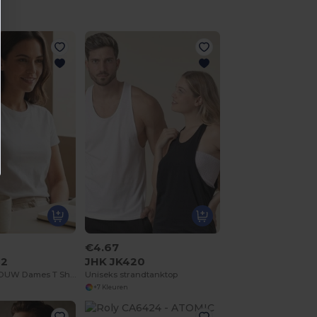
€4.67
02
JHK JK420
Keizerlijke VROUW Dames T Shirt Ronde Hals
Uniseks strandtanktop
+7 Kleuren