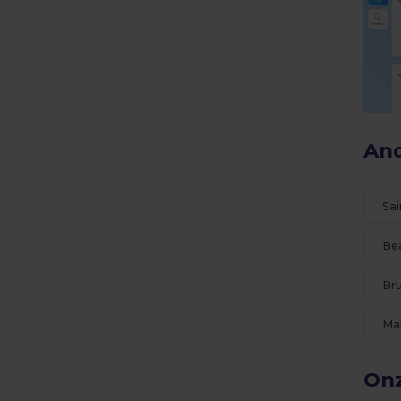
And
Sa
Be
Bru
Ma
Onz