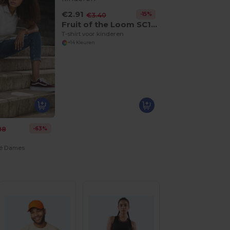
€2.91
-15%
€3.40
Fruit of the Loom SC1019
T-shirt voor kinderen
+14 Kleuren
-63%
88
0
ué Dames