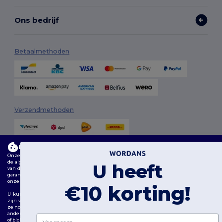
Ons bedrijf
Betaalmethoden
Verzendmethoden
Deze website maakt gebruik van cookies
Onze website maakt gebruik van zowel onze eigen cookies als cookies van derden om
de algehele functionaliteit te verbeteren, uw voorkeuren te onthouden, de prestaties
U heeft
van de website te analyseren en een vlotte en gepersonaliseerde browse-ervaring te
garanderen, inclusief op maat gemaakte inhoud, geoptimaliseerde interacties met
onze website en advertenties.
Volg ons
€10 korting!
U kunt uw cookievoorkeuren op elk moment beheren. Essentiële cookies, die nodig
zijn voor het functioneren van de website, kunnen niet worden uitgeschakeld omdat
ze noodzakelijk zijn voor de correcte werking van de website. U kunt echter kiezen of u
andere soorten cookies, zoals die voor personalisatie, analyse en targeting, wilt toestaan
Voornaam
of blokkeren.
2026. Alle rechten voorbehouden