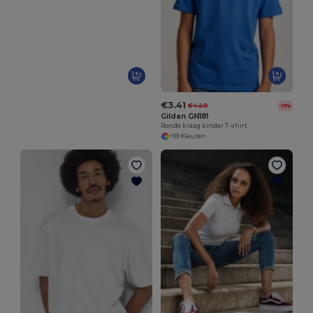
€3.41
€4.20
-19%
Gildan GN181
Ronde kraag kinder T-shirt
+18 Kleuren