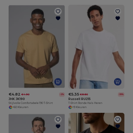
€4.82
€5.35
€4.90
€8.80
-2%
-39%
JHK JK190
Russell RU215
Stijlvolle Comfortabele 190 T-Shirt
T-Shirt Ronde Hals Heren
+60 Kleuren
+9 Kleuren