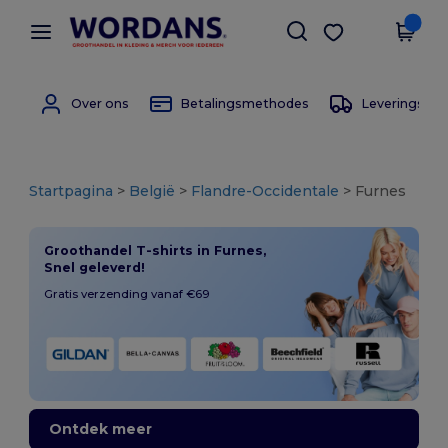
×
Wordans-app
Download app
Betere prijzen in de app!
Over ons
Betalingsmethodes
Leverings m
Startpagina
>
België
>
Flandre-Occidentale
> Furnes
Groothandel T-shirts in Furnes,
Snel geleverd!
Gratis verzending vanaf €69
Ontdek meer