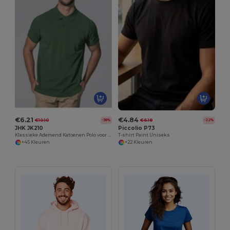
€6.21
€4.84
€10.10
€6.18
-38%
-22%
JHK JK210
Piccolio P73
Klassieke Ademend Katoenen Polo voor Heren
T-shirt Paint Uniseks
+45 Kleuren
+22 Kleuren