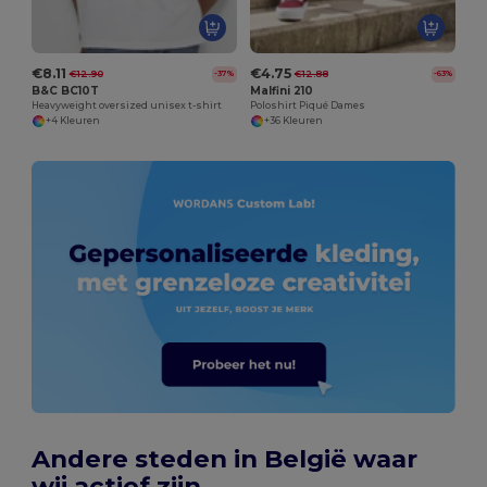
€8.11
€4.75
€12.90
€12.88
-37%
-63%
B&C BC10T
Malfini 210
Heavyweight oversized unisex t-shirt
Poloshirt Piqué Dames
+4 Kleuren
+36 Kleuren
Andere steden in België waar
wij actief zijn