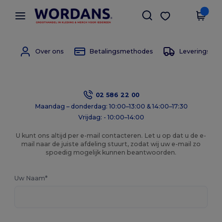
×
Wordans-app
Download app
Betere prijzen in de app!
Over ons
Betalingsmethodes
Leverings m
02 586 22 00
Maandag – donderdag: 10:00–13:00 & 14:00–17:30
Vrijdag: - 10:00–14:00
U kunt ons altijd per e-mail contacteren. Let u op dat u de e-
mail naar de juiste afdeling stuurt, zodat wij uw e-mail zo
spoedig mogelijk kunnen beantwoorden.
Uw Naam*